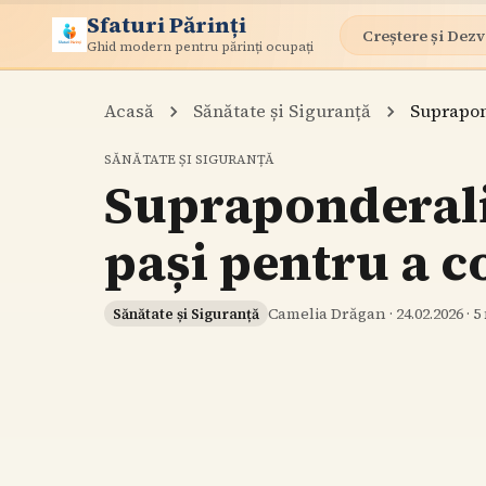
Sfaturi Părinți
Creștere și Dezv
Ghid modern pentru părinți ocupați
Acasă
Sănătate și Siguranță
Suprapond
SĂNĂTATE ȘI SIGURANȚĂ
Supraponderalit
pași pentru a co
Camelia Drăgan
·
24.02.2026
·
5
Sănătate și Siguranță