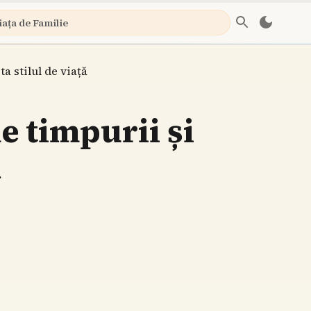
iața de Familie
a stilul de viață
e timpurii și
ă