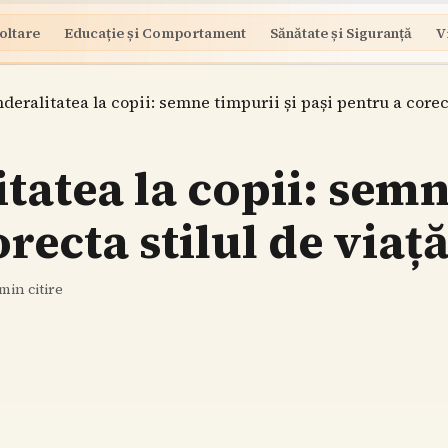
oltare
Educație și Comportament
Sănătate și Siguranță
V
eralitatea la copii: semne timpurii și pași pentru a corect
atea la copii: semn
recta stilul de viaț
min citire