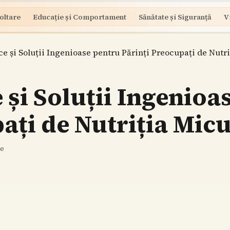
oltare
Educație și Comportament
Sănătate și Siguranță
V
ce și Soluții Ingenioase pentru Părinți Preocupați de Nutri
e și Soluții Ingenioa
ați de Nutriția Micu
re