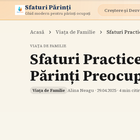
Sfaturi Părinți
Creștere și Dezv
Ghid modern pentru părinți ocupați
Acasă
Viața de Familie
Sfaturi Practi
VIAȚA DE FAMILIE
Sfaturi Practic
Părinți Preocup
Alina Neagu
·
29.04.2025
·
4
min citi
Viața de Familie