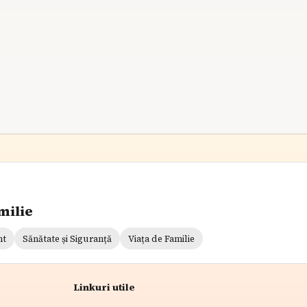
i
mici în activități distractive. Verificați vremea și
curățați întotdeauna zona pentru o experiență
relaxantă în natură.
7
min citire
milie
nt
Sănătate și Siguranță
Viața de Familie
Linkuri utile