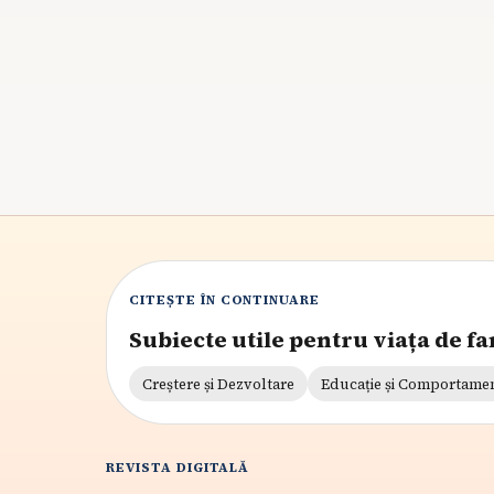
copilul începe să renunțe la siestă și cum păstrez
o tranziție calmă.
8
min citire
CITEȘTE ÎN CONTINUARE
Subiecte utile pentru viața de fa
Creștere și Dezvoltare
Educație și Comportame
REVISTA DIGITALĂ