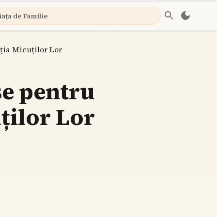
iața de Familie
ția Micuților Lor
se pentru
ților Lor