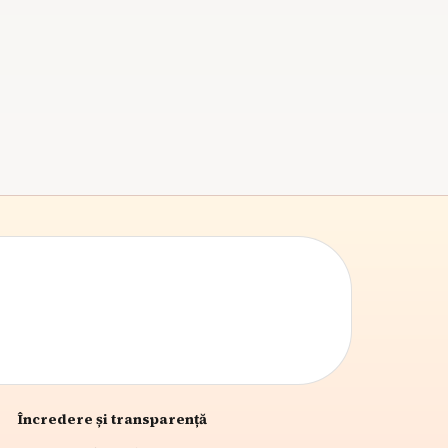
sarcini adaptate vârstei. Astfel, ei contribuie la
viața de familie, își sporesc încrederea în sine și
se pregătesc pentru viitor, beneficiind de un
sentiment de apartenență și competență.
6
min citire
Încredere și transparență