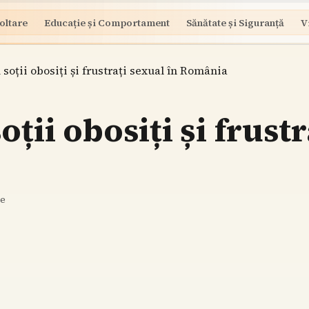
oltare
Educație și Comportament
Sănătate și Siguranță
V
 soții obosiți și frustrați sexual în România
oții obosiți și frustr
re