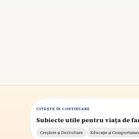
Dacă somnul de zi a ajuns să fie refuzat, nu
înseamnă automat că ai greșit ceva. Află cum
deosebești oboseala reală de momentul în care
copilul începe să renunțe la siestă și cum păstrez
o tranziție calmă.
8
min citire
CITEȘTE ÎN CONTINUARE
Subiecte utile pentru viața de fa
Creștere și Dezvoltare
Educație și Comportame