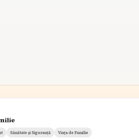
Un picnic reușit cu copiii, fără haos, necesită
planificare atentă: alegeți gustări ușor de
consumat, ambalați inteligent și implicați-i pe cei
i
mici în activități distractive. Verificați vremea și
curățați întotdeauna zona pentru o experiență
relaxantă în natură.
7
min citire
milie
nt
Sănătate și Siguranță
Viața de Familie