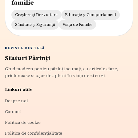
familie
Creștere și Dezvoltare
Educație și Comportament
Sănătate și Siguranță
Viața de Familie
REVISTA DIGITALĂ
Sfaturi Părinți
Ghid modern pentru părinți ocupați, cu articole clare,
prietenoase și ușor de aplicat în viața de zi cu zi.
Linkuri utile
Despre noi
Contact
Politica de cookie
Politica de confidențialitate