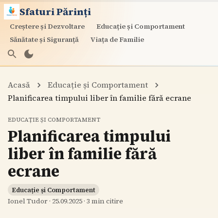
Sfaturi Părinți
Creștere și Dezvoltare
Educație și Comportament
Sănătate și Siguranță
Viața de Familie
Acasă
Educație și Comportament
Planificarea timpului liber în familie fără ecrane
EDUCAȚIE ȘI COMPORTAMENT
Planificarea timpului
liber în familie fără
ecrane
Educație și Comportament
Ionel Tudor
·
25.09.2025
·
3
min citire