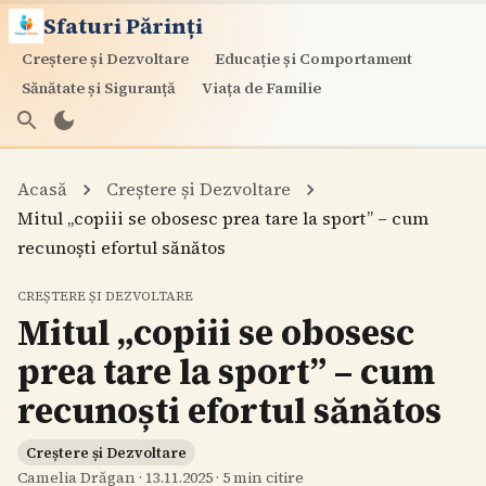
Sfaturi Părinți
Creștere și Dezvoltare
Educație și Comportament
Sănătate și Siguranță
Viața de Familie
Acasă
Creștere și Dezvoltare
Mitul „copiii se obosesc prea tare la sport” – cum
recunoști efortul sănătos
CREȘTERE ȘI DEZVOLTARE
Mitul „copiii se obosesc
prea tare la sport” – cum
recunoști efortul sănătos
Creștere și Dezvoltare
Camelia Drăgan
·
13.11.2025
·
5
min citire