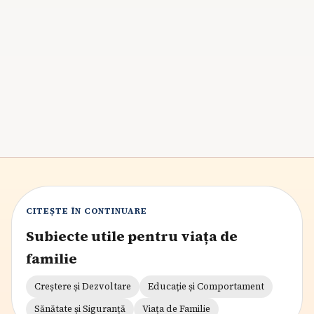
abilitățile practice prin joc și sarcini adaptate vârstei.
Astfel, ei contribuie la viața de familie, își sporesc
încrederea în sine și se pregătesc pentru viitor,
beneficiind de un sentiment de apartenență și
competență.
6
min citire
CITEȘTE ÎN CONTINUARE
Subiecte utile pentru viața de
familie
Creștere și Dezvoltare
Educație și Comportament
Sănătate și Siguranță
Viața de Familie