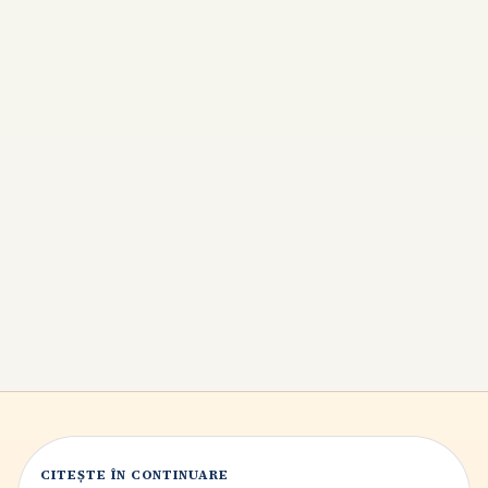
Bâlbâiala la copii: cum o recunoști, ce poți face
acasă și când ceri ajutor
Bâlbâiala la copii apare mai ales între 2 și 5 ani și nu
înseamnă automat o problemă gravă. Află cum o
deosebești de repetițiile normale, ce poți face acasă ca să
reduci presiunea și când e bine să discuți cu pediatrul
sau logopedul.
7
min citire
CITEȘTE ÎN CONTINUARE