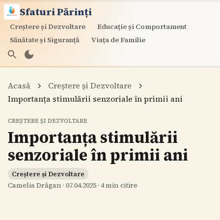
Sfaturi Părinți
Creștere și Dezvoltare
Educație și Comportament
Sănătate și Siguranță
Viața de Familie
Acasă
Creștere și Dezvoltare
Importanța stimulării senzoriale în primii ani
CREȘTERE ȘI DEZVOLTARE
Importanța stimulării
senzoriale în primii ani
Creștere și Dezvoltare
Camelia Drăgan
·
07.04.2025
·
4
min citire