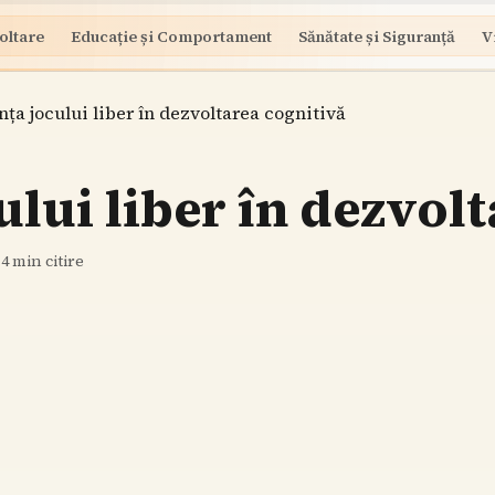
oltare
Educație și Comportament
Sănătate și Siguranță
V
ța jocului liber în dezvoltarea cognitivă
lui liber în dezvolt
·
4
min citire