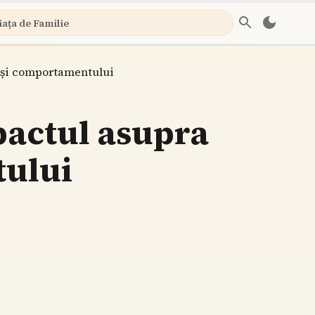
iața de Familie
i și comportamentului
pactul asupra
tului