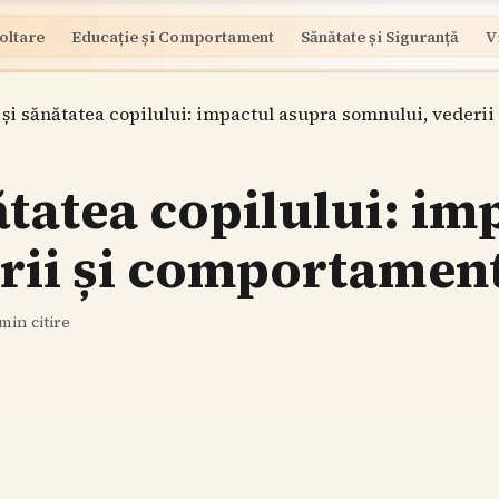
oltare
Educație și Comportament
Sănătate și Siguranță
V
 și sănătatea copilului: impactul asupra somnului, vederi
ătatea copilului: im
rii și comportamen
min citire