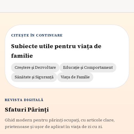
CITEȘTE ÎN CONTINUARE
Subiecte utile pentru viața de
familie
Creștere și Dezvoltare
Educație și Comportament
Sănătate și Siguranță
Viața de Familie
REVISTA DIGITALĂ
Sfaturi Părinți
Ghid modern pentru părinți ocupați, cu articole clare,
prietenoase și ușor de aplicat în viața de zi cu zi.