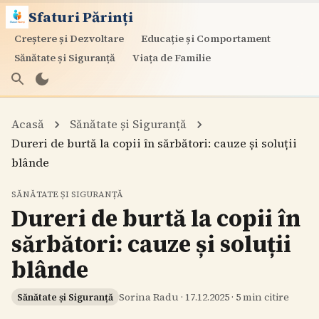
Sfaturi Părinți
Creștere și Dezvoltare
Educație și Comportament
Sănătate și Siguranță
Viața de Familie
Acasă
Sănătate și Siguranță
Dureri de burtă la copii în sărbători: cauze și soluții
blânde
SĂNĂTATE ȘI SIGURANȚĂ
Dureri de burtă la copii în
sărbători: cauze și soluții
blânde
Sorina Radu
·
17.12.2025
·
5
min citire
Sănătate și Siguranță