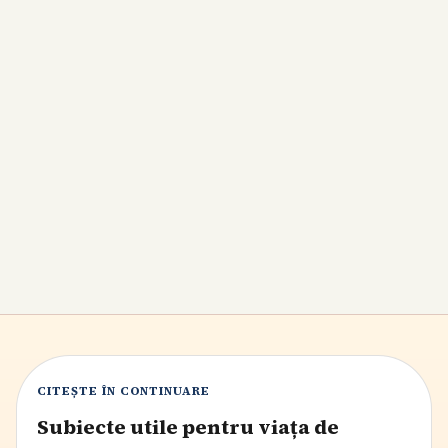
Balonare la copii: ce faci acasă și când mergi
la medic
Balonarea la copii apare frecvent după mese grăbite,
aer înghițit, constipație sau unele intoleranțe
alimentare. În cele mai multe situații ajută mesele mai
simple, hidratarea și observarea atentă, dar durerea
puternică, febra, vărsăturile sau abdomenul foarte tare
cer evaluare medicală.
7
min citire
CITEȘTE ÎN CONTINUARE
Subiecte utile pentru viața de