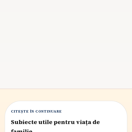
Cum implici copiii în treburile casei pe timpul
verii
Vara este momentul ideal pentru a implica copiii în
treburile casei, dezvoltându-le responsabilitatea și
abilitățile practice prin joc și sarcini adaptate vârstei.
Astfel, ei contribuie la viața de familie, își sporesc
încrederea în sine și se pregătesc pentru viitor,
beneficiind de un sentiment de apartenență și
competență.
6
min citire
CITEȘTE ÎN CONTINUARE
Subiecte utile pentru viața de
familie