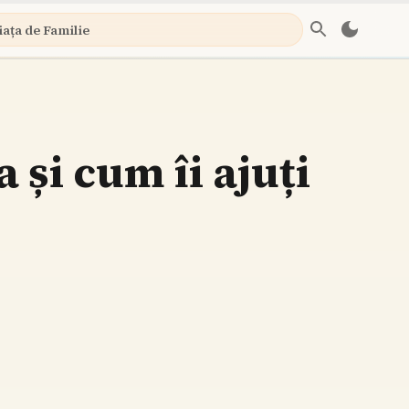
iața de Familie
a și cum îi ajuți