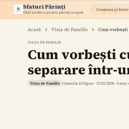
Sfaturi Părinți
Creștere și Dezv
Ghid modern pentru părinți ocupați
Acasă
Viața de Familie
Cum vorbești 
VIAȚA DE FAMILIE
Cum vorbești cu
separare într-
Camelia Drăgan
·
22.02.2026
·
5
min c
Viața de Familie