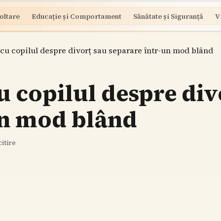
oltare
Educație și Comportament
Sănătate și Siguranță
V
cu copilul despre divorț sau separare într-un mod blând
 copilul despre div
un mod blând
itire