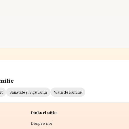
curățați întotdeauna zona pentru o experiență
relaxantă în natură.
7
min citire
milie
nt
Sănătate și Siguranță
Viața de Familie
Linkuri utile
Despre noi