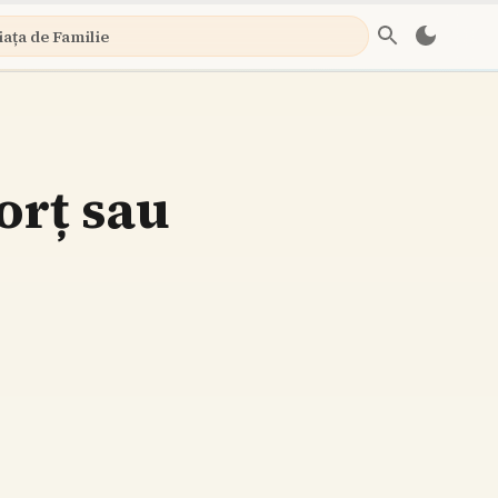
iața de Familie
orț sau