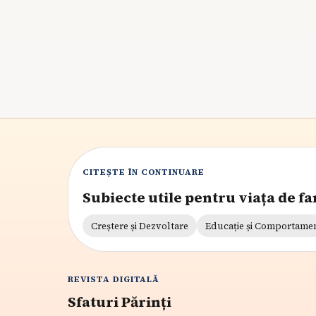
o tranziție calmă.
8
min citire
CITEȘTE ÎN CONTINUARE
Subiecte utile pentru viața de fa
Creștere și Dezvoltare
Educație și Comportame
REVISTA DIGITALĂ
Sfaturi Părinți