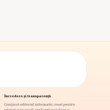
viața de familie, își sporesc încrederea în sine și
se pregătesc pentru viitor, beneficiind de un
sentiment de apartenență și competență.
6
min citire
Încredere și transparență
Conținut editorial informativ, creat pentru
părinți care caută explicații mai clare și