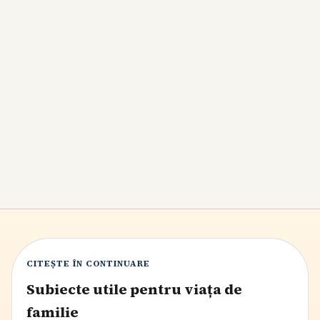
Copilul nu vrea să facă sport? Cum îl ajuți să
găsească mișcarea potrivită fără presiune
Când copilul respinge sportul, de cele mai multe ori
problema nu este mișcarea în sine, ci presiunea, frica de
eșec sau faptul că încă nu a găsit activitatea potrivită.
Ghid practic pentru părinți: ce spui, ce alegi și cum
construiești interesul fără ceartă.
8
min citire
CITEȘTE ÎN CONTINUARE
Subiecte utile pentru viața de
familie