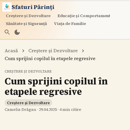
Sfaturi Părinți
Creștere și Dezvoltare
Educație și Comportament
Sănătate și Siguranță
Viața de Familie
Acasă
Creștere și Dezvoltare
Cum sprijini copilul în etapele regresive
CREȘTERE ȘI DEZVOLTARE
Cum sprijini copilul în
etapele regresive
Creștere și Dezvoltare
Camelia Drăgan
·
29.04.2025
·
4
min citire