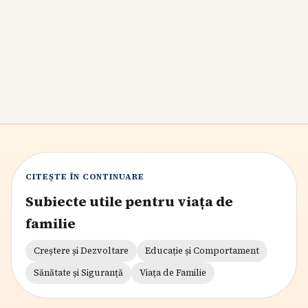
deosebești de repetițiile normale, ce poți face acasă ca să
reduci presiunea și când e bine să discuți cu pediatrul
sau logopedul.
7
min citire
CITEȘTE ÎN CONTINUARE
Subiecte utile pentru viața de
familie
Creștere și Dezvoltare
Educație și Comportament
Sănătate și Siguranță
Viața de Familie