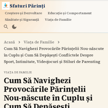
Sfaturi Părinți
Creștere și Dezvoltare
Educație și Comportament
Sănătate și Siguranță
Viața de Familie
Acasă
Viața de Familie
Cum Să Navighezi Provocările Părințelii Nou-născute
în Cuplu și Cum Să Depășești Conflictele Despre
Sport, Intimitate, Videojocuri și Stiluri de Parenting
VIAȚA DE FAMILIE
Cum Să Navighezi
Provocările Părințelii
Nou-născute în Cuplu și
Cum Să Depășești