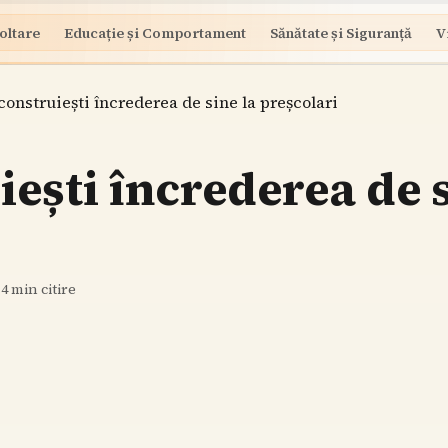
oltare
Educație și Comportament
Sănătate și Siguranță
V
onstruiești încrederea de sine la preșcolari
ești încrederea de s
·
4
min citire