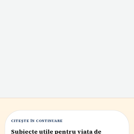
Bâlbâiala la copii: cum o recunoști, ce poți face
acasă și când ceri ajutor
Bâlbâiala la copii apare mai ales între 2 și 5 ani și nu
înseamnă automat o problemă gravă. Află cum o
deosebești de repetițiile normale, ce poți face acasă ca să
reduci presiunea și când e bine să discuți cu pediatrul
sau logopedul.
7
min citire
CITEȘTE ÎN CONTINUARE
Subiecte utile pentru viața de