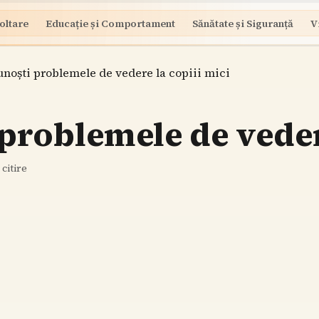
oltare
Educație și Comportament
Sănătate și Siguranță
V
noști problemele de vedere la copiii mici
roblemele de vedere
citire