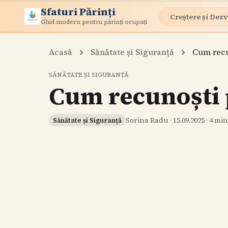
Sfaturi Părinți
Creștere și Dezv
Ghid modern pentru părinți ocupați
Acasă
Sănătate și Siguranță
Cum recu
SĂNĂTATE ȘI SIGURANȚĂ
Cum recunoști p
Sorina Radu
·
15.09.2025
·
4
min 
Sănătate și Siguranță