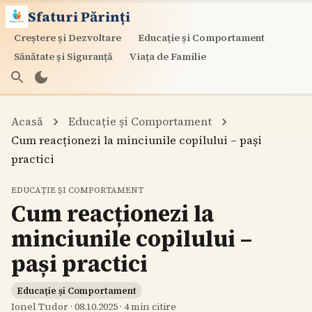
Sfaturi Părinți
Creștere și Dezvoltare
Educație și Comportament
Sănătate și Siguranță
Viața de Familie
Acasă
Educație și Comportament
Cum reacționezi la minciunile copilului – pași
practici
EDUCAȚIE ȘI COMPORTAMENT
Cum reacționezi la
minciunile copilului –
pași practici
Educație și Comportament
Ionel Tudor
·
08.10.2025
·
4
min citire