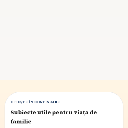
Copilul nu vrea să-și facă temele? Cum îl ajuți
fără ceartă și fără presiune
Dacă temele au devenit un motiv de tensiune în fiecare
după-amiază, nu ai nevoie de mai multă apăsare, ci de o
rutină mai clară. Cu un start previzibil, pași mici și limite
consecvente, copilul poate coopera mai ușor.
8
min citire
CITEȘTE ÎN CONTINUARE
Subiecte utile pentru viața de
familie