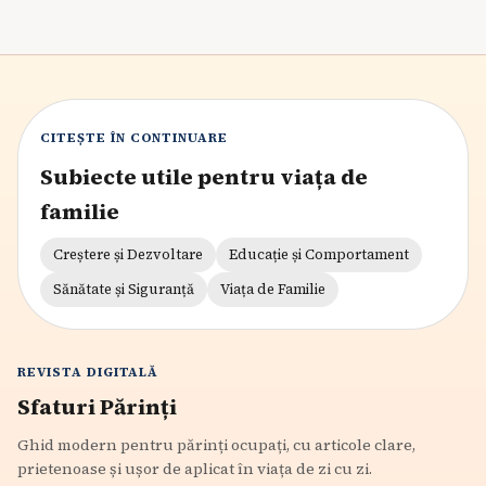
CITEȘTE ÎN CONTINUARE
Subiecte utile pentru viața de
familie
Creștere și Dezvoltare
Educație și Comportament
Sănătate și Siguranță
Viața de Familie
REVISTA DIGITALĂ
Sfaturi Părinți
Ghid modern pentru părinți ocupați, cu articole clare,
prietenoase și ușor de aplicat în viața de zi cu zi.