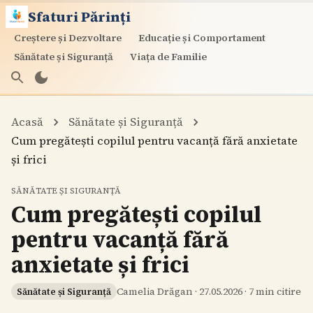
Sfaturi Părinți
Creștere și Dezvoltare
Educație și Comportament
Sănătate și Siguranță
Viața de Familie
Acasă
Sănătate și Siguranță
Cum pregătești copilul pentru vacanță fără anxietate
și frici
SĂNĂTATE ȘI SIGURANȚĂ
Cum pregătești copilul
pentru vacanță fără
anxietate și frici
Camelia Drăgan
·
27.05.2026
·
7
min citire
Sănătate și Siguranță