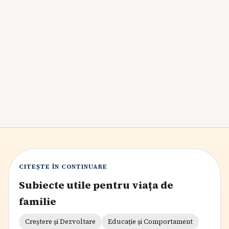
Balonarea la copii apare frecvent după mese grăbite,
aer înghițit, constipație sau unele intoleranțe
alimentare. În cele mai multe situații ajută mesele mai
simple, hidratarea și observarea atentă, dar durerea
puternică, febra, vărsăturile sau abdomenul foarte tare
cer evaluare medicală.
7
min citire
CITEȘTE ÎN CONTINUARE
Subiecte utile pentru viața de
familie
Creștere și Dezvoltare
Educație și Comportament