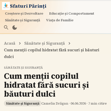
Sfaturi Părinți
Creștere și Dezvoltare
Educație și Comportament
Sănătate și Siguranță
Viața de Familie
Acasă
Sănătate și Siguranță
Cum menții copilul hidratat fără sucuri și băuturi
dulci
SĂNĂTATE ȘI SIGURANȚĂ
Cum menții copilul
hidratat fără sucuri și
băuturi dulci
Camelia Drăgan
·
06.06.2026
·
7
min citire
Sănătate și Siguranță