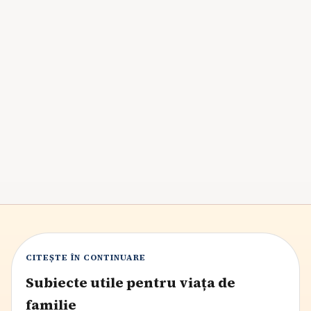
Clinici de pediatrie în Bacău: 4 unități
comparate
Patru unități din Bacău cu pediatrie confirmată oficial,
comparate transparent după profilul Google Maps,
servicii, acces și tipul circuitului.
7
min citire
CITEȘTE ÎN CONTINUARE
Subiecte utile pentru viața de
familie