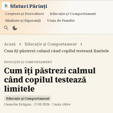
Sfaturi Părinți
Creștere și Dezvoltare
Educație și Comportament
Sănătate și Siguranță
Viața de Familie
Acasă
Educație și Comportament
Cum îți păstrezi calmul când copilul testează limitele
EDUCAȚIE ȘI COMPORTAMENT
Cum îți păstrezi calmul
când copilul testează
limitele
Educație și Comportament
Camelia Drăgan
·
27.05.2026
·
7
min citire