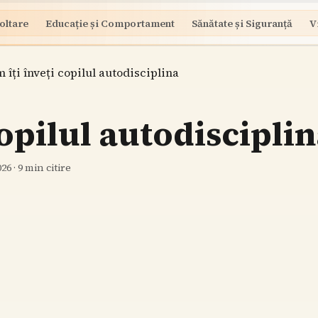
oltare
Educație și Comportament
Sănătate și Siguranță
V
 îți înveți copilul autodisciplina
copilul autodiscipli
026
·
9
min citire