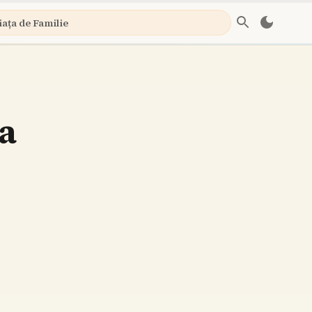
iața de Familie
na