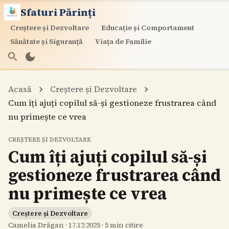
Sfaturi Părinți
Creștere și Dezvoltare
Educație și Comportament
Sănătate și Siguranță
Viața de Familie
Acasă
Creștere și Dezvoltare
Cum îți ajuți copilul să-și gestioneze frustrarea când
nu primește ce vrea
CREȘTERE ȘI DEZVOLTARE
Cum îți ajuți copilul să-și
gestioneze frustrarea când
nu primește ce vrea
Creștere și Dezvoltare
Camelia Drăgan
·
17.12.2025
·
5
min citire