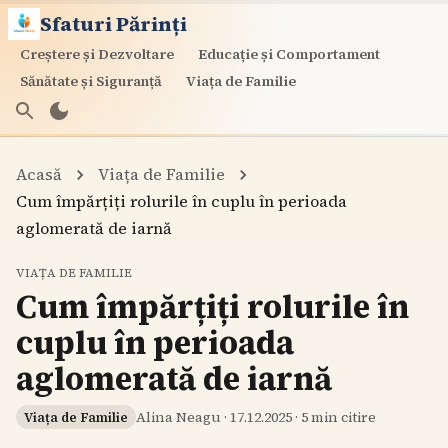
Sfaturi Părinți
Creștere și Dezvoltare
Educație și Comportament
Sănătate și Siguranță
Viața de Familie
Acasă
Viața de Familie
Cum împărțiți rolurile în cuplu în perioada
aglomerată de iarnă
VIAȚA DE FAMILIE
Cum împărțiți rolurile în
cuplu în perioada
aglomerată de iarnă
Alina Neagu
·
17.12.2025
·
5
min citire
Viața de Familie