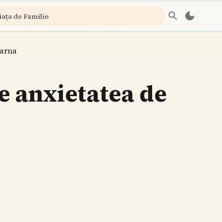
iața de Familie
iarna
ze anxietatea de