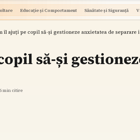
oltare
Educație și Comportament
Sănătate și Siguranță
V
 îl ajuți pe copil să-și gestioneze anxietatea de separare 
copil să-și gestione
6
min citire