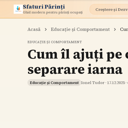
Sfaturi Părinți
Creștere și Dezv
Ghid modern pentru părinți ocupați
Acasă
Educație și Comportament
Cum
EDUCAȚIE ȘI COMPORTAMENT
Cum îl ajuți pe 
separare iarna
Ionel Tudor
·
17.12.2025
·
Educație și Comportament