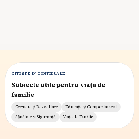
Ghid practic pentru părinți care vor să evite dublurile și
cheltuielile inutile.
7
min citire
CITEȘTE ÎN CONTINUARE
Subiecte utile pentru viața de
familie
Creștere și Dezvoltare
Educație și Comportament
Sănătate și Siguranță
Viața de Familie