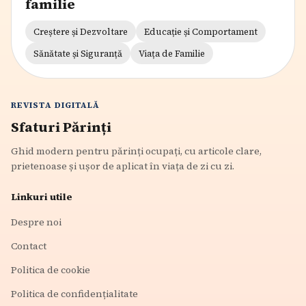
familie
Creștere și Dezvoltare
Educație și Comportament
Sănătate și Siguranță
Viața de Familie
REVISTA DIGITALĂ
Sfaturi Părinți
Ghid modern pentru părinți ocupați, cu articole clare,
prietenoase și ușor de aplicat în viața de zi cu zi.
Linkuri utile
Despre noi
Contact
Politica de cookie
Politica de confidențialitate