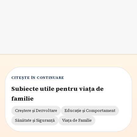
încrederea în sine și se pregătesc pentru viitor,
beneficiind de un sentiment de apartenență și
competență.
6
min citire
CITEȘTE ÎN CONTINUARE
Subiecte utile pentru viața de
familie
Creștere și Dezvoltare
Educație și Comportament
Sănătate și Siguranță
Viața de Familie