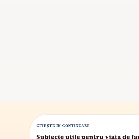
Copilul nu vrea să doarmă la prânz?
Când siesta devine luptă și ce faci
Dacă somnul de zi a ajuns să fie refuzat, nu
înseamnă automat că ai greșit ceva. Află cum
deosebești oboseala reală de momentul în care
copilul începe să renunțe la siestă și cum păstrez
o tranziție calmă.
8
min citire
CITEȘTE ÎN CONTINUARE
Subiecte utile pentru viața de fa