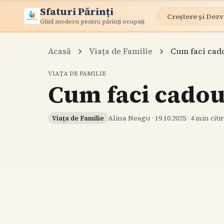
Sfaturi Părinți
Creștere și Dezv
Ghid modern pentru părinți ocupați
Acasă
Viața de Familie
Cum faci cado
VIAȚA DE FAMILIE
Cum faci cadour
Alina Neagu
·
19.10.2025
·
4
min citi
Viața de Familie