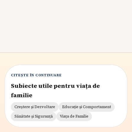
încrederea în sine și se pregătesc pentru viitor,
beneficiind de un sentiment de apartenență și
competență.
6
min citire
CITEȘTE ÎN CONTINUARE
Subiecte utile pentru viața de
familie
Creștere și Dezvoltare
Educație și Comportament
Sănătate și Siguranță
Viața de Familie