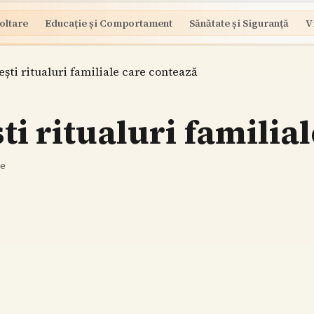
oltare
Educație și Comportament
Sănătate și Siguranță
V
ști ritualuri familiale care contează
i ritualuri familial
re