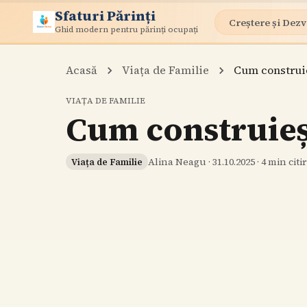
Sfaturi Părinți
Creștere și Dezv
Ghid modern pentru părinți ocupați
Acasă
Viața de Familie
Cum construie
VIAȚA DE FAMILIE
Cum construieșt
Alina Neagu
·
31.10.2025
·
4
min citi
Viața de Familie