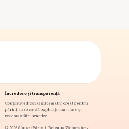
6
min citire
Încredere și transparență
Conținut editorial informativ, creat pentru
părinți care caută explicații mai clare și
recomandări practice.
©
2026
Sfaturi Părinți
Rețeaua Weboratory