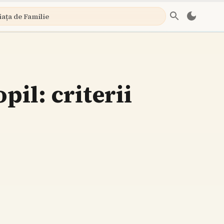
iața de Familie
il: criterii