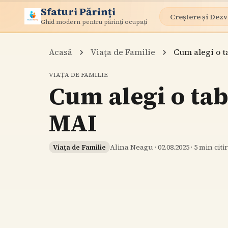
Sfaturi Părinți
Creștere și Dezv
Ghid modern pentru părinți ocupați
Acasă
Viața de Familie
Cum alegi o t
VIAȚA DE FAMILIE
Cum alegi o tab
MAI
Alina Neagu
·
02.08.2025
·
5
min citi
Viața de Familie