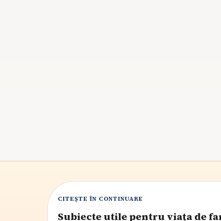
Copilul nu vrea să doarmă la prânz?
Când siesta devine luptă și ce faci
Dacă somnul de zi a ajuns să fie refuzat, nu
înseamnă automat că ai greșit ceva. Află cum
deosebești oboseala reală de momentul în care
copilul începe să renunțe la siestă și cum păstrez
o tranziție calmă.
8
min citire
CITEȘTE ÎN CONTINUARE
Subiecte utile pentru viața de fa