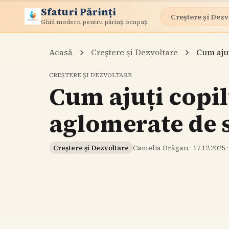
Sfaturi Părinți
Creștere și Dezv
Ghid modern pentru părinți ocupați
Acasă
Creștere și Dezvoltare
Cum ajuț
CREȘTERE ȘI DEZVOLTARE
Cum ajuți copilu
aglomerate de 
Camelia Drăgan
·
17.12.2025
Creștere și Dezvoltare