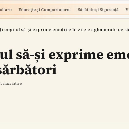
oltare
Educație și Comportament
Sănătate și Siguranță
V
i copilul să-și exprime emoțiile în zilele aglomerate de s
l să-și exprime emoț
sărbători
·
5
min citire