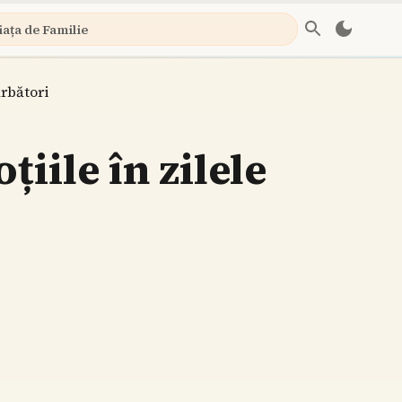
iața de Familie
ărbători
iile în zilele