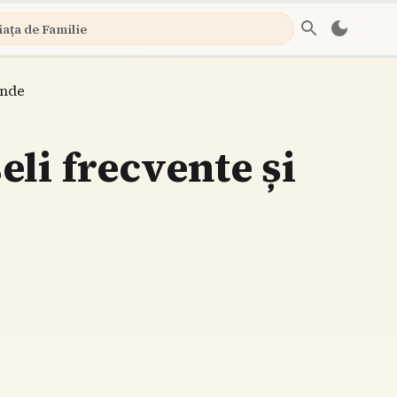
iața de Familie
ânde
eli frecvente și