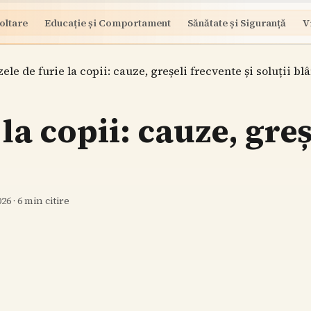
oltare
Educație și Comportament
Sănătate și Siguranță
V
zele de furie la copii: cauze, greșeli frecvente și soluții bl
 la copii: cauze, greș
026
·
6
min citire