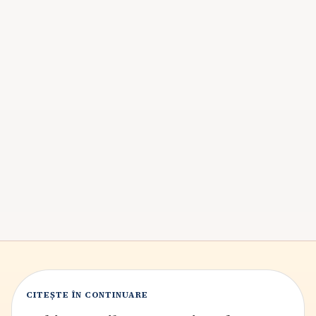
Medic pediatru în Galați: 6 specialiști
confirmați
Șase medici pediatri cu pregătire și activitate actuală în
Galați confirmate oficial, plus criterii practice pentru
alegerea unui pediatru.
8
min citire
CITEȘTE ÎN CONTINUARE