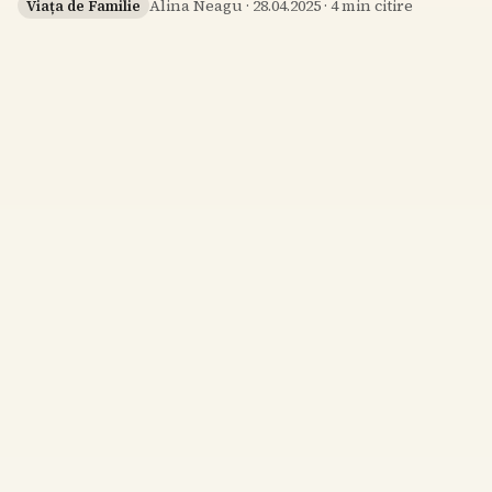
Alina Neagu
·
28.04.2025
·
4
min citire
Viața de Familie