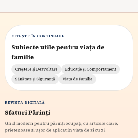
CITEȘTE ÎN CONTINUARE
Subiecte utile pentru viața de
familie
Creștere și Dezvoltare
Educație și Comportament
Sănătate și Siguranță
Viața de Familie
REVISTA DIGITALĂ
Sfaturi Părinți
Ghid modern pentru părinți ocupați, cu articole clare,
prietenoase și ușor de aplicat în viața de zi cu zi.