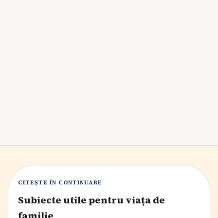
Cum implici copiii în treburile casei pe timpul
verii
Vara este momentul ideal pentru a implica copiii în
treburile casei, dezvoltându-le responsabilitatea și
abilitățile practice prin joc și sarcini adaptate vârstei.
Astfel, ei contribuie la viața de familie, își sporesc
încrederea în sine și se pregătesc pentru viitor,
beneficiind de un sentiment de apartenență și
competență.
6
min citire
CITEȘTE ÎN CONTINUARE
Subiecte utile pentru viața de
familie