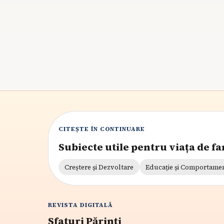
7
min citire
CITEȘTE ÎN CONTINUARE
Subiecte utile pentru viața de fa
Creștere și Dezvoltare
Educație și Comportame
REVISTA DIGITALĂ
Sfaturi Părinți