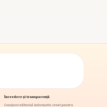
doar dacă apar pe lista școlii. Ghid practic pentru
părinți care vor să evite dublurile și cheltuielile
inutile.
7
min citire
Încredere și transparență
Conținut editorial informativ, creat pentru