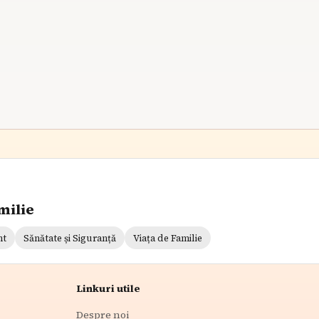
8
min citire
milie
nt
Sănătate și Siguranță
Viața de Familie
Linkuri utile
Despre noi