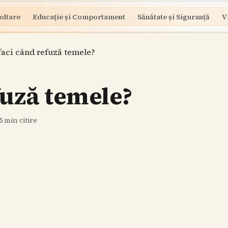
oltare
Educație și Comportament
Sănătate și Siguranță
V
faci când refuză temele?
fuză temele?
5
min citire